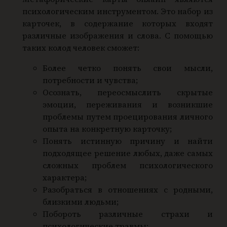
a
психологическим инструментом. Это набор из
r
карточек, в содержание которых входят
различные изображения и слова. С помощью
d
таких колод человек сможет:
s
L
Более четко понять свои мысли,
i
потребности и чувства;
t
Осознать, переосмыслить скрытые
эмоции, переживания и возникшие
e
проблемы путем проецирования личного
–
опыта на конкретную карточку;
"
Понять истинную причину и найти
У
подходящее решение любых, даже самых
н
сложных проблем психологического
и
характера;
в
Разобраться в отношениях с родными,
е
близкими людьми;
Побороть различные страхи и
р
психологические травмы;