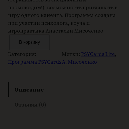
промокодом!); возможность приглашать в
игру одного клиента. Программа создана
при участии психолога, коуча и
игропрактика Анастасии Мисоченко
К
В корзину
о
л
Категория:
Метки:
PSYCards Lite
, 
и
Программа PSYCards
А. Мисоченко
ч
е
с
Описание
т
в
Отзывы (0)
о
т
о