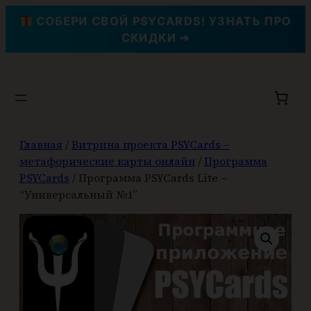
СОБЕРИ СВОЙ PSYCARDS! УЗНАТЬ ПРО
СКИДКИ ➔
Перейти
к
содержимому
Главная
/
Витрина проекта PSYCards –
метафорические карты онлайн
/
Программа
PSYCards
/ Программа PSYCards Lite –
“Универсальный №1”