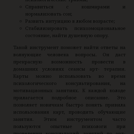
с
Справиться с кошмарами и
а
нормализовать сон;
л
Развить интуицию в любом возрасте;
ь
Стабилизировать психоэмоциональное
н
состояние, найти душевную опору.
ы
Такой инструмент поможет найти ответы на
й
волнующие человека вопросы. Он даст
№
прекрасную возможность провести в
1
домашних условиях сеансы арт- терапии.
"
Карты можно использовать во время
психологического консультирования, на
мотивационных занятиях. К каждой колоде
прилагается подробное описание. Это
позволяет новичкам быстро понять привила
использования карт, проводить обучающие
занятия. Этим инструментом часто
пользуются опытные психологи при
проведении консультаций, занятий по арт-