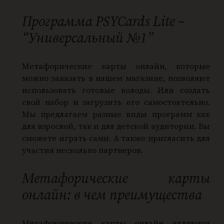
в
а
Программа PSYCards Lite –
р
“Универсальный №1”
а
П
Метафорические карты онлайн, которые
р
можно заказать в нашем магазине, позволяют
о
использовать готовые колоды. Или создать
г
свой набор и загрузить его самостоятельно.
р
Мы предлагаем разные виды программ как
а
для взрослой, так и для детской аудитории. Вы
сможете играть сами. А также пригласить для
м
участия несколько партнеров.
м
а
Метафорические карты
P
онлайн: в чем преимущества
S
Y
C
Метафорические карты онлайн являются