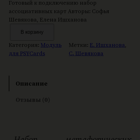
Готовый к подключению набор
ассоциативных карт Авторы: Софья
Шевякова, Елена Ишханова
К
В корзину
о
л
Категория:
Модуль
Метки:
Е. Ишханова
, 
и
для PSYCards
С. Шевякова
ч
е
с
Описание
т
в
Отзывы (0)
о
т
о
в
а
Набор метафорических