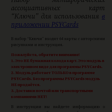
р
ассоциативных карт
а
“Ключи” для использования
в
К
приложении PSYCards
л
ю
ч
В набор “Ключи” входят 64 карты с авторскими
рисунками и инструкция.
и
Пожалуйста, обратите внимание!
1. Это НЕ бумажная колода карт. Это модуль в
электронном виде для программы PSYCards.
2. Модуль работает ТОЛЬКО в программе
PSYCards. Без программы PSYCards модуль
НЕ продаётся.
3. Доставки почтой или транспортными
компаниями НЕТ!
В инструкции вы найдете информацию о