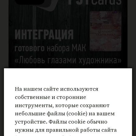
Любовь глазами художника
На нашем сайте используются
₽
799
собственные и сторонние
инструменты, которые сохраняют
В корзину
небольшие файлы (cookie) на вашем
устройстве. Файлы cookie обычно
нужны для правильной работы сайта