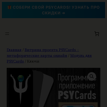
СОБЕРИ СВОЙ PSYCARDS! УЗНАТЬ ПРО
СКИДКИ ➔
Перейти
к
содержимому
Главная
/
Витрина проекта PSYCards –
метафорические карты онлайн
/
Модуль для
PSYCards
/ Ключи