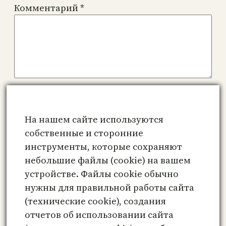
Комментарий
*
Имя
*
На нашем сайте используются
Email
*
собственные и сторонние
инструменты, которые сохраняют
небольшие файлы (cookie) на вашем
Сайт
устройстве. Файлы cookie обычно
нужны для правильной работы сайта
Сохранить моё имя, email и адрес сайта
(технические cookie), создания
в этом браузере для последующих моих
отчетов об использовании сайта