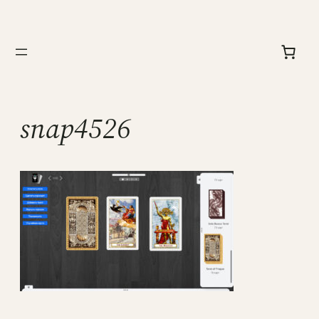
Перейти
к
содержимому
snap4526