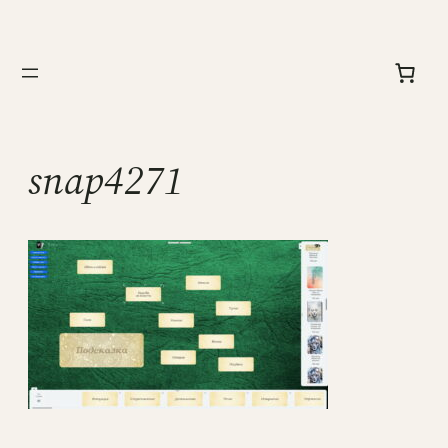
Перейти
к
содержимому
snap4271