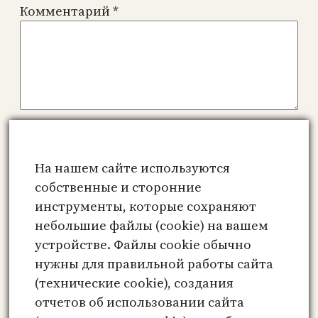
Комментарий
*
Имя
*
На нашем сайте используются
Email
*
собственные и сторонние
инструменты, которые сохраняют
небольшие файлы (cookie) на вашем
Сайт
устройстве. Файлы cookie обычно
нужны для правильной работы сайта
Сохранить моё имя, email и адрес сайта
(технические cookie), создания
в этом браузере для последующих моих
отчетов об использовании сайта