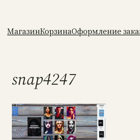
Перейти
к
содержимому
Магазин
Корзина
Оформление зака
snap4247