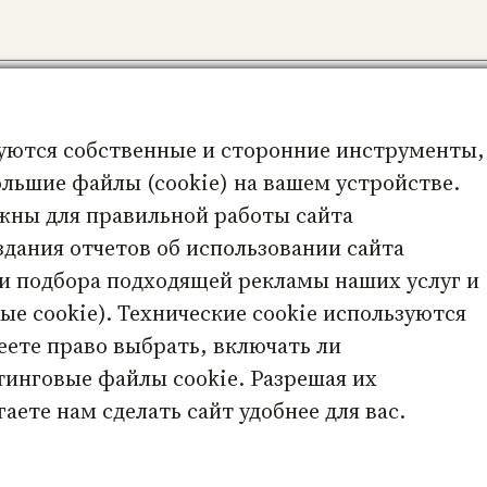
а в этом браузере для последующих моих комме
уются собственные и сторонние инструменты,
льшие файлы (cookie) на вашем устройстве.
жны для правильной работы сайта
со спамом.
Узнайте, как обрабатываются ваши
оздания отчетов об использовании сайта
 и подбора подходящей рекламы наших услуг и
е cookie). Технические cookie используются
еете право выбрать, включать ли
ские карты онлайн – психологический инстр
тинговые файлы cookie. Разрешая их
аете нам сделать сайт удобнее для вас.
РАБОТАЕТ НА СЕРВЕРАХ С
AMD ZEN 4