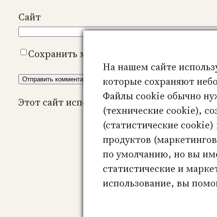
Сайт
Сохранить моё имя, email и адрес сайт
На нашем сайте использ
которые сохраняют небо
Файлы cookie обычно ну
Этот сайт использует Akismet для борьбы 
(технические cookie), с
(статистические cookie)
продуктов (маркетинговы
по умолчанию, но вы им
Метафориче
статистические и марке
использование, вы помог