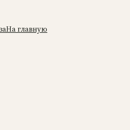
за
На главную