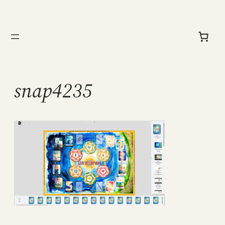
Перейти
к
содержимому
snap4235