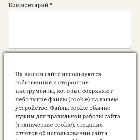
Комментарий
*
Имя
*
На нашем сайте используются
Email
*
собственные и сторонние
инструменты, которые сохраняют
небольшие файлы (cookie) на вашем
Сайт
устройстве. Файлы cookie обычно
нужны для правильной работы сайта
Сохранить моё имя, email и адрес сайта
(технические cookie), создания
в этом браузере для последующих моих
отчетов об использовании сайта