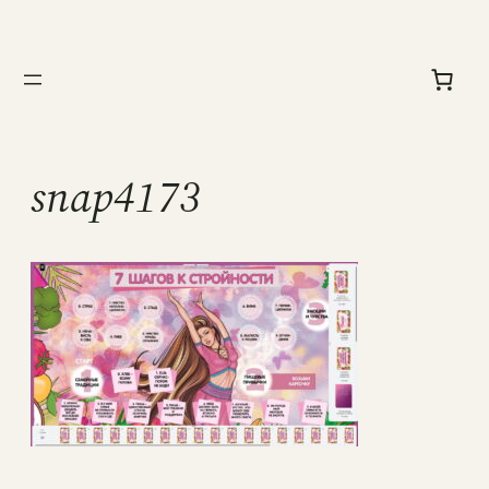
Перейти
к
содержимому
snap4173