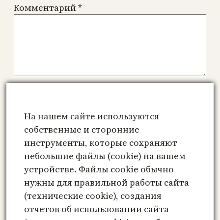
Комментарий
*
Имя
*
На нашем сайте используются
Email
*
собственные и сторонние
инструменты, которые сохраняют
небольшие файлы (cookie) на вашем
Сайт
устройстве. Файлы cookie обычно
нужны для правильной работы сайта
Сохранить моё имя, email и адрес сайта
(технические cookie), создания
в этом браузере для последующих моих
отчетов об использовании сайта