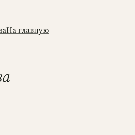
за
На главную
ва