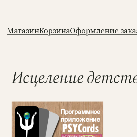
Перейти
к
содержимому
Магазин
Корзина
Оформление зака
Исцеление детст