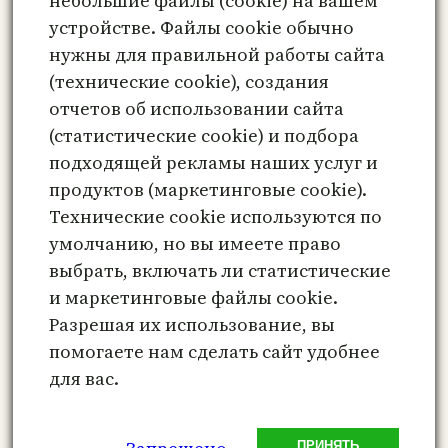
небольшие файлы (cookie) на вашем
Сайт
устройстве. Файлы cookie обычно
нужны для правильной работы сайта
Сохранить моё имя, email и адрес сайта
(технические cookie), создания
в этом браузере для последующих моих
отчетов об использовании сайта
комментариев.
(статистические cookie) и подбора
подходящей рекламы наших услуг и
продуктов (маркетинговые cookie).
Технические cookie используются по
Этот сайт использует Akismet для борьбы
умолчанию, но вы имеете право
со спамом.
Узнайте, как обрабатываются
выбрать, включать ли статистические
ваши данные комментариев
.
и маркетинговые файлы cookie.
Разрешая их использование, вы
помогаете нам сделать сайт удобнее
для вас.
Метафорические карты онлайн –
психологический инструмент
ПРИНЯТЬ