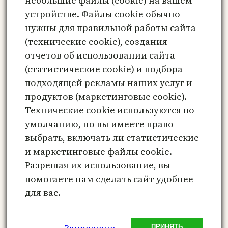
небольшие файлы (cookie) на вашем
Сайт
устройстве. Файлы cookie обычно
нужны для правильной работы сайта
Сохранить моё имя, email и адрес сайта
(технические cookie), создания
в этом браузере для последующих моих
отчетов об использовании сайта
комментариев.
(статистические cookie) и подбора
подходящей рекламы наших услуг и
продуктов (маркетинговые cookie).
Технические cookie используются по
Этот сайт использует Akismet для борьбы
умолчанию, но вы имеете право
со спамом.
Узнайте, как обрабатываются
выбрать, включать ли статистические
ваши данные комментариев
.
и маркетинговые файлы cookie.
Разрешая их использование, вы
помогаете нам сделать сайт удобнее
для вас.
Метафорические карты онлайн –
психологический инструмент
ПРИНЯТЬ