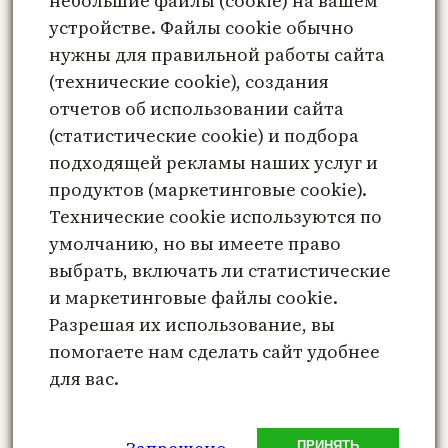
небольшие файлы (cookie) на вашем
Сайт
устройстве. Файлы cookie обычно
нужны для правильной работы сайта
Сохранить моё имя, email и адрес сайта
(технические cookie), создания
в этом браузере для последующих моих
отчетов об использовании сайта
комментариев.
(статистические cookie) и подбора
подходящей рекламы наших услуг и
продуктов (маркетинговые cookie).
Технические cookie используются по
Этот сайт использует Akismet для борьбы
умолчанию, но вы имеете право
со спамом.
Узнайте, как обрабатываются
выбрать, включать ли статистические
ваши данные комментариев
.
и маркетинговые файлы cookie.
Разрешая их использование, вы
помогаете нам сделать сайт удобнее
для вас.
Метафорические карты онлайн –
психологический инструмент
ПРИНЯТЬ