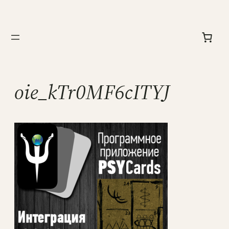
Перейти
к
содержимому
oie_kTr0MF6cITYJ