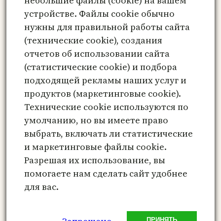
небольшие файлы (cookie) на вашем
Сайт
устройстве. Файлы cookie обычно
нужны для правильной работы сайта
Сохранить моё имя, email и адрес сайта
(технические cookie), создания
в этом браузере для последующих моих
отчетов об использовании сайта
комментариев.
(статистические cookie) и подбора
подходящей рекламы наших услуг и
продуктов (маркетинговые cookie).
Технические cookie используются по
Этот сайт использует Akismet для борьбы
умолчанию, но вы имеете право
со спамом.
Узнайте, как обрабатываются
выбрать, включать ли статистические
ваши данные комментариев
.
и маркетинговые файлы cookie.
Разрешая их использование, вы
помогаете нам сделать сайт удобнее
для вас.
Метафорические карты онлайн –
психологический инструмент
ПРИНЯТЬ