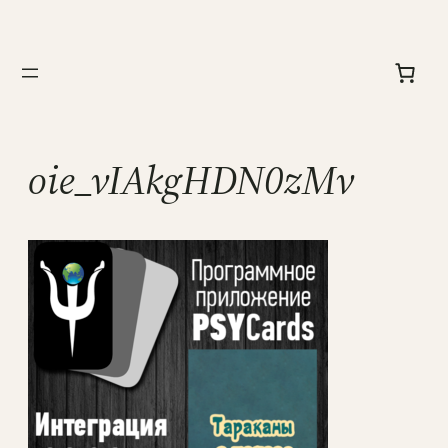
Перейти
к
содержимому
oie_vIAkgHDN0zMv