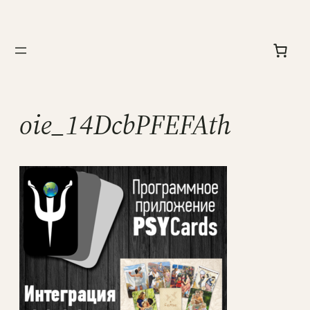
Перейти
к
содержимому
oie_14DcbPFEFAth