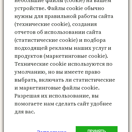
небольшие файлы (cookie) на вашем
Сайт
устройстве. Файлы cookie обычно
нужны для правильной работы сайта
Сохранить моё имя, email и адрес сайта
(технические cookie), создания
в этом браузере для последующих моих
отчетов об использовании сайта
комментариев.
(статистические cookie) и подбора
подходящей рекламы наших услуг и
продуктов (маркетинговые cookie).
Технические cookie используются по
Этот сайт использует Akismet для борьбы
умолчанию, но вы имеете право
со спамом.
Узнайте, как обрабатываются
выбрать, включать ли статистические
ваши данные комментариев
.
и маркетинговые файлы cookie.
Разрешая их использование, вы
помогаете нам сделать сайт удобнее
для вас.
Метафорические карты онлайн –
психологический инструмент
ПРИНЯТЬ