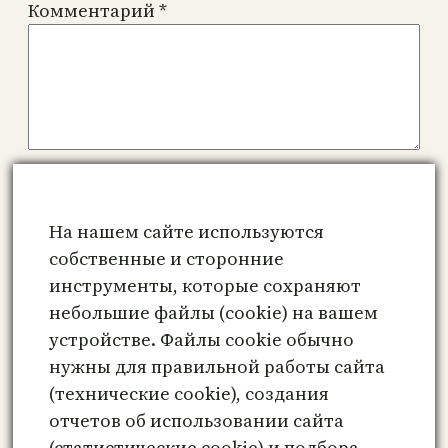
Комментарий
*
Имя
*
На нашем сайте используются
Email
*
собственные и сторонние
инструменты, которые сохраняют
небольшие файлы (cookie) на вашем
Сайт
устройстве. Файлы cookie обычно
нужны для правильной работы сайта
Сохранить моё имя, email и адрес сайта
(технические cookie), создания
в этом браузере для последующих моих
отчетов об использовании сайта
комментариев.
(статистические cookie) и подбора