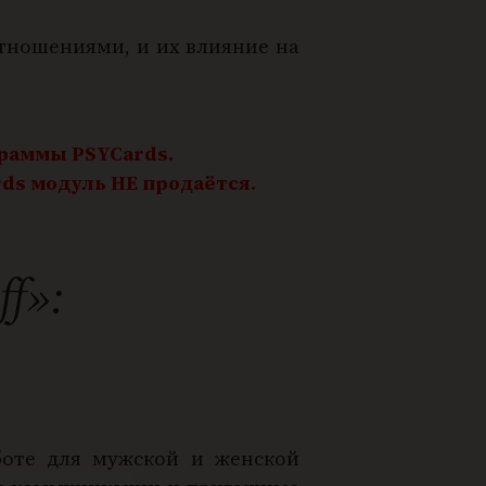
тношениями, и их влияние на
граммы PSYCards.
ds модуль НЕ продаётся.
f»:
аботе для мужской и женской