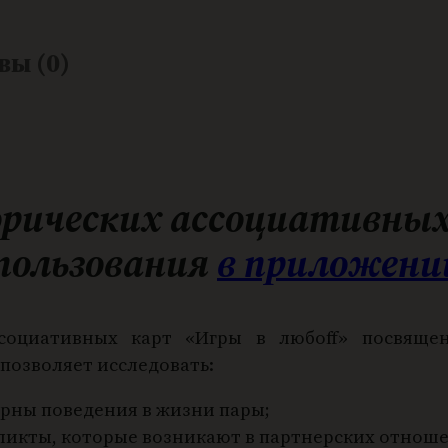
в
а
вы (0)
р
а
И
г
р
рических ассоциативных
ы
в
спользования
в приложени
л
ю
социативных карт «Игры в любоff» посвяще
б
позволяет исследовать:
о
f
рны поведения в жизни пары;
f
фликты, которые возникают в партнерских отнош