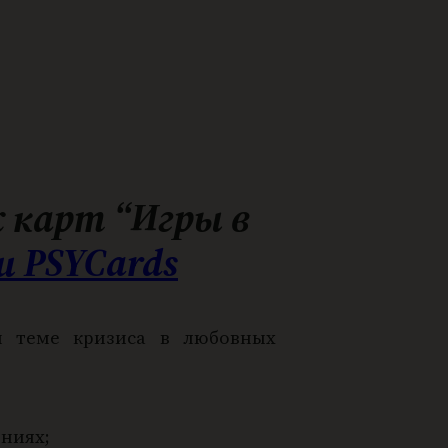
 карт “Игры в
и PSYCards
н теме кризиса в любовных
ениях;