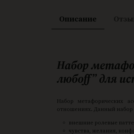
Описание
Отзы
Набор метафо
любоff”
для и
Набор метафорических ас
отношениях. Данный набор 
внешние ролевые патте
чувства, желания, кон