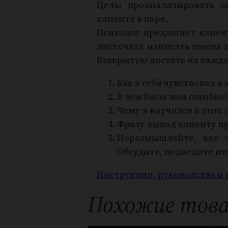
Цель: проанализировать 
клиента в паре.
Психолог предлагает клие
листочках написать имена 
Взакрытую достать на каждо
Как я себя чувствовал в
В чем была моя ошибка?
Чему я научился в этих
Фразу-вывод клиенту пр
Поразмышляйте, как 
Обсудите, подведите ит
Инструкции, руководства и
Похожие тов