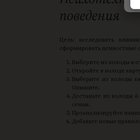
поведения
Цель: исследовать влиян
сформировать ценностные 
Выберите из колоды в о
Откройте в колоде карт
Выберите из колоды ка
Опишите.
Достаньте из колоды 6
семьи.
Проанализируйте напис
Добавьте новые правил