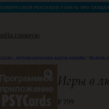
СОБЕРИ СВОЙ PSYCARDS! УЗНАТЬ ПРО СКИДКИ
за
На главную
Cards – метафорические карты онлайн
/
Модуль д
Игры в лю
₽
799