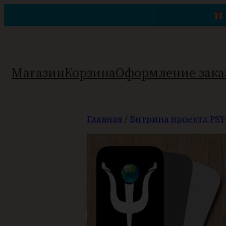
Перейти
к
содержимому
Магазин
Корзина
Оформление зака
Главная
/
Витрина проекта PSY