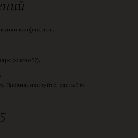
ений
актики конфликтов.
аре со мной?).
?
у. Проанализируйте, сделайте
5