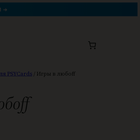
 ➔
ля PSYCards
/ Игры в любоff
боff