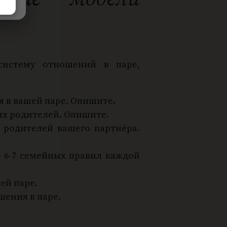
 систему отношений в паре,
я в вашей паре. Опишите.
их родителей. Опишите.
 родителей вашего партнёра.
о 6-7 семейных правил каждой
ей паре.
шения в паре.