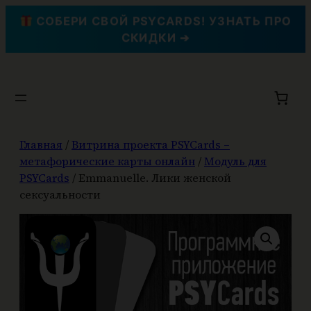
СОБЕРИ СВОЙ PSYCARDS! УЗНАТЬ ПРО
СКИДКИ ➔
Перейти
к
содержимому
Главная
/
Витрина проекта PSYCards –
метафорические карты онлайн
/
Модуль для
PSYCards
/ Emmanuelle. Лики женской
сексуальности