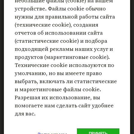
небольшие файлы (cookie) на вашем
устройстве. Файлы cookie обычно
нужны для правильной работы сайта
(технические cookie), создания
отчетов об использовании сайта
(статистические cookie) и подбора
подходящей рекламы наших услуг и
продуктов (маркетинговые cookie).
Мужчина глазами художника
Технические cookie используются по
умолчанию, но вы имеете право
₽
799
выбрать, включать ли статистические
и маркетинговые файлы cookie.
В корзину
Разрешая их использование, вы
помогаете нам сделать сайт удобнее
для вас.
Метафорические карты онлайн –
психологический инструмент
ПРИНЯТЬ