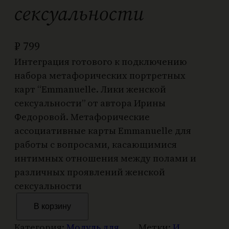
сексуальности
₽
799
Интеграция готового к подключению
набора метафорических портретных
карт “Emmanuelle. Лики женской
сексуальности” от автора Ирины
Федоровой. Метафорические
ассоциативные карты Emmanuelle для
работы с вопросами, касающимися
интимных отношения между полами и
различных проявлений женской
сексуальности
К
В корзину
о
л
Категория:
Модуль для
Метки:
И.