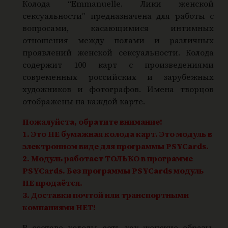
a
Колода “Emmanuelle. Лики женской
сексуальности” предназначена для работы с
n
вопросами, касающимися интимных
u
отношения между полами и различных
e
проявлений женской сексуальности. Колода
l
содержит 100 карт с произведениями
l
современных российских и зарубежных
e
художников и фотографов. Имена творцов
.
отображены на каждой карте.
Л
Пожалуйста, обратите внимание!
и
1. Это НЕ бумажная колода карт. Это модуль в
к
электронном виде для программы PSYCards.
и
2. Модуль работает ТОЛЬКО в программе
ж
PSYCards. Без программы PSYCards модуль
е
НЕ продаётся.
н
3. Доставки почтой или транспортными
компаниями НЕТ!
с
к
В составе колоды есть как женские образы,