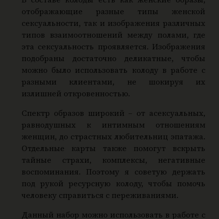
о
отображающие разные типы женской
й
сексуальности, так и изображения различных
с
типов взаимоотношений между полами, где
эта сексуальность проявляется. Изображения
е
подобраны достаточно деликатные, чтобы
к
можно было использовать колоду в работе с
с
разными клиентами, не шокируя их
у
излишней откровенностью.
а
Спектр образов широкий – от асексуальных,
л
равнодушных к интимным отношениям
ь
женщин, до страстных любительниц эпатажа.
н
Отдельные карты также помогут вскрыть
о
тайные страхи, комплексы, негативные
с
воспоминания. Поэтому я советую держать
т
под рукой ресурсную колоду, чтобы помочь
и
человеку справиться с переживаниями.
Данный набор можно использовать в работе с