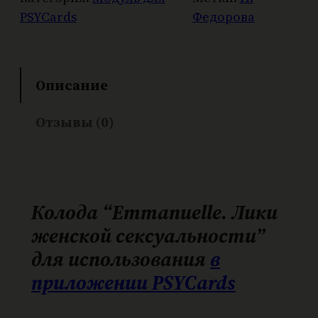
и
PSYCards
Федорова
ч
е
с
Описание
т
в
Отзывы (0)
о
т
о
в
а
Колода “Emmanuelle. Лики
р
женской сексуальности”
а
для использования
в
E
приложении PSYCards
m
m