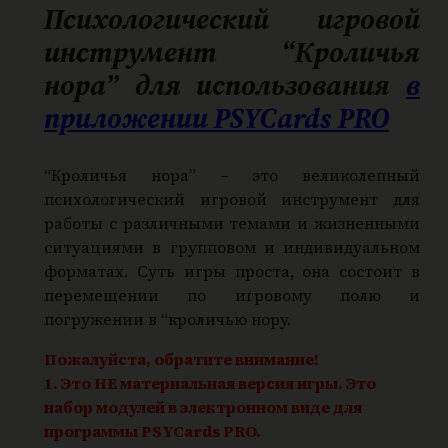
а
Психологический игровой
р
инструмент “Кроличья
а
нора”
для использования
в
И
приложении PSYCards PRO
г
р
а
“Кроличья нора” – это великолепный
психологический игровой инструмент для
"
работы с различными темами и жизненными
К
ситуациями в групповом и индивидуальном
р
форматах. Суть игры проста, она состоит в
о
перемещении по игровому полю и
л
погружении в “кроличью нору.
и
Пожалуйста, обратите внимание!
ч
1. Это НЕ материальная версия игры. Это
ь
набор модулей в электронном виде для
я
программы PSYCards PRO.
н