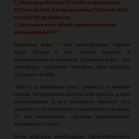
2. Модули работают ТОЛЬКО в программе
о
PSYCards PRO. Без программы PSYCards PRO
р
модули НЕ продаются.
а
3. Доставки почтой или транспортными
"
компаниями НЕТ!
Кроличья нора – это своеобразная чёрная
дыра. Попав в неё, можно попасть в
параллельную вселенную. Кроличья нора – это
метафора, состояние человека, при котором
он уходит в себя.
“Упасть в кроличью нору” означает в данном
случае “погрузиться вглубь себя самого, в свое
подсознание». А вот насколько глубоко? Это
зависит от конкретного подопытного кролика,
от его комплексов, страхов, накопленного
жизненного опыта.
Всем игрокам необходимо сформулировать