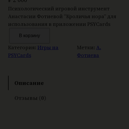
Психологический игровой инструмент
Анастасии Фотиевой “Кроличья нора” для
использования в приложении PSYCards
К
В корзину
о
л
Категория:
Игры на
Метки:
А.
и
PSYCards
Фотиева
ч
е
с
Описание
т
в
Отзывы (0)
о
т
о
в