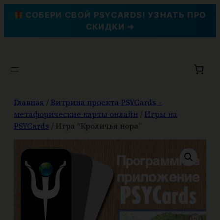
СОБЕРИ СВОЙ PSYCARDS! УЗНАТЬ ПРО
СКИДКИ ➔
Перейти
к
содержимому
Главная
/
Витрина проекта PSYCards –
метафорические карты онлайн
/
Игры на
PSYCards
/ Игра “Кроличья нора”