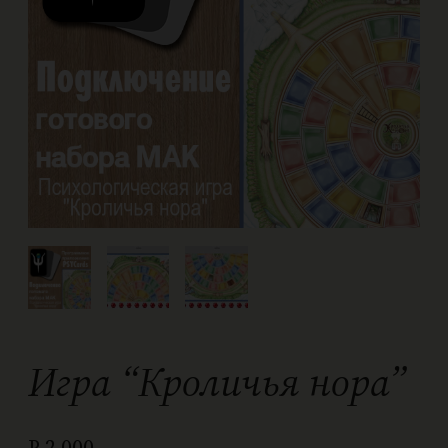
Игра “Кроличья нора”
₽
2 000