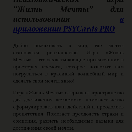
р
“Жизнь Мечты”
для
а
использования
в
И
приложении PSYCards PRO
г
р
а
Добро пожаловать в мир, где мечты
становятся реальностью! Игра «Жизнь
"
Мечты» – это захватывающее приключение в
Ж
просторах космоса, которое позволит вам
и
погрузиться в красивый волшебный мир и
з
сделать свои мечты явью!
н
ь
Игра «Жизнь Мечты» открывает пространство
для достижения желаемого, помогает четко
М
сформулировать план действий и преодолеть
е
препятствия. Помогает преодолеть страхи и
ч
сомнения, развить необходимые навыки для
т
достижения своей мечты.