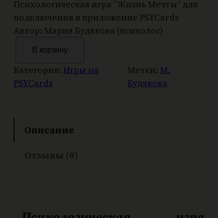
Психологическая игра “Жизнь Мечты” для
подключения в приложение PSYCards
Автор: Мария Будякова (психолог)
К
В корзину
о
л
Категория:
Игры на
Метки:
М.
и
PSYCards
Будякова
ч
е
с
Описание
т
в
Отзывы (0)
о
т
о
в
а
Психологическая игра