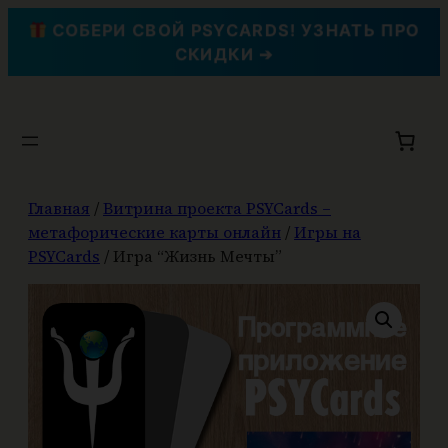
СОБЕРИ СВОЙ PSYCARDS! УЗНАТЬ ПРО
СКИДКИ ➔
Перейти
к
содержимому
Главная
/
Витрина проекта PSYCards –
метафорические карты онлайн
/
Игры на
PSYCards
/ Игра “Жизнь Мечты”