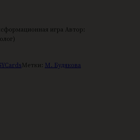
нсформационная игра Автор:
олог)
SYCards
Метки:
М. Будякова