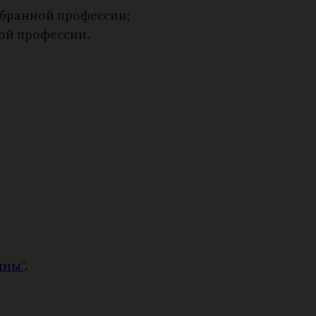
ыбранной профессии;
ой профессии.
ины”
.