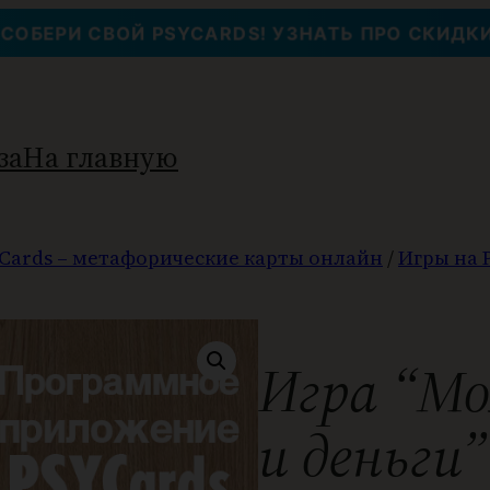
СОБЕРИ СВОЙ PSYCARDS! УЗНАТЬ ПРО СКИДКИ
за
На главную
Cards – метафорические карты онлайн
/
Игры на 
Игра “Мо
и деньги”