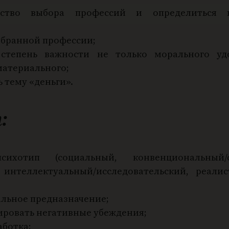
анство выбора профессий и определиться 
выбранной профессии;
 степень важности не только морального уд
материального;
 тему «деньги».
:
ихотип (социальный, конвенциональный/с
 интеллектуальный/исследовательский, реалис
льное предназначение;
ировать негативные убеждения;
аботка;