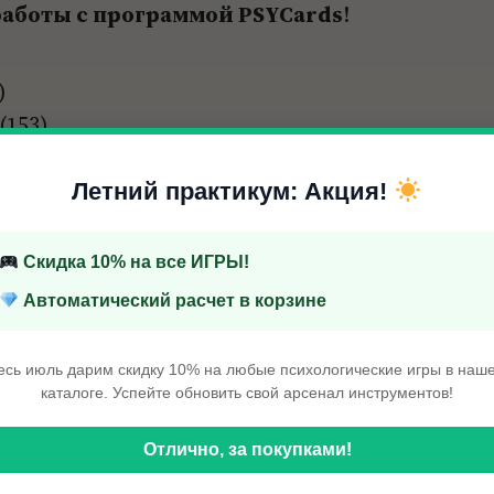
работы с программой PSYCards
!
49
товаров
153
153
10
товара
10
товаров
Летний практикум: Акция!
Поиск
 товара
Скидка 10% на все ИГРЫ!
От 10 000 руб. — Скидка 8%
Автоматический расчет в корзине
От 20 000 руб. — Скидка 15%
есь июль дарим скидку 10% на любые психологические игры в наш
каталоге. Успейте обновить свой арсенал инструментов!
Отлично, за покупками!