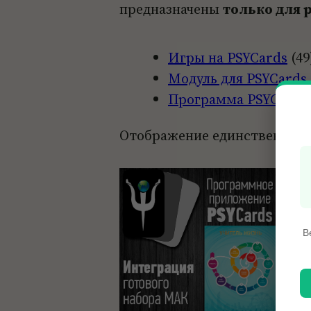
предназначены
только для 
Игры на PSYCards
49
Модуль для PSYCards
Программа PSYCards
Отображение единственного
В