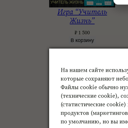
Игра “Учитель
Жизнь”
₽
1 500
В корзину
MACards
PSYCards Lite
PSYCard
Е
Г. Кац
В. Голобородова
В. Хеллер
На нашем сайте использ
И. Федорова
К.
которые сохраняют небо
И. Орда
Файлы cookie обычно ну
М. Х
М. Семененко
М. Теплякова
М. Травкова
(технические cookie), с
Цен
С. Зотова
С. Филина
С. Шевякова
(статистические cookie)
продуктов (маркетинговы
по умолчанию, но вы им
Метафориче