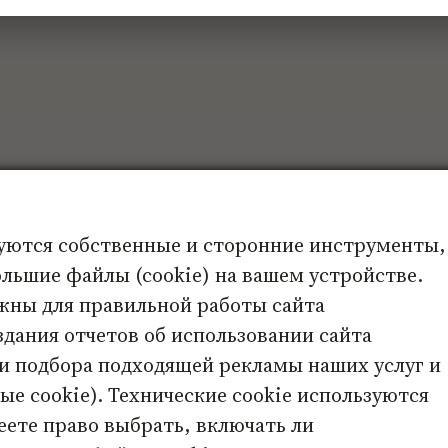
А. Фотие
s PRO
А. Мисоченко
А. Захарова
А. Лазарева
. Баксан
Е. Мухаматулина
Е. Ничикова
Е
Е. Ишханова
уются собственные и сторонние инструменты,
М. Будякова
 Писаревский
льшие файлы (cookie) на вашем устройстве.
М.
М. Владимирова-Крюкова
жны для правильной работы сайта
О.
Н. Буравцова
Н. Извекова
Н. Филимонова
омякова
оздания отчетов об использовании сайта
тр Единство
Ю. Нисанов
Э. Алёхина
Ю. Логинова
Ю. Воронина
 и подбора подходящей рекламы наших услуг и
е cookie). Технические cookie используются
еете право выбрать, включать ли
ские карты онлайн – психологический инстр