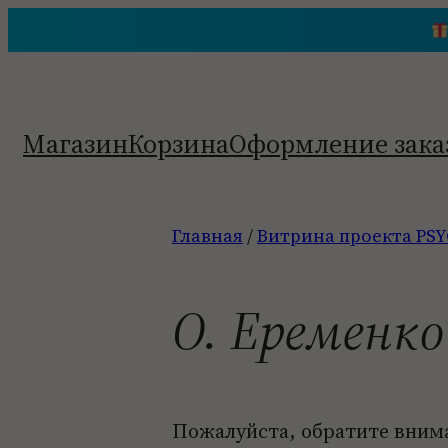
Перейти
к
содержимому
Магазин
Корзина
Оформление зака
Главная
/
Витрина проекта PSY
О. Еременко
Пожалуйста, обратите вним