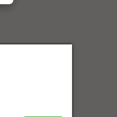
ва
А. Фёдорова
А. Шатунова
И. Ильина
. Тупика
И. Гапдулхакова
М. Лурко
М. Минакова
 Дикевич
 Климова
О. Сергеева
О. Рудаш
а
умент