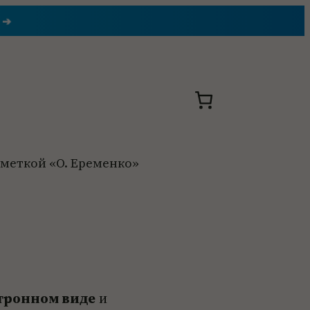
 ➔
 меткой «О. Еременко»
ктронном виде
и