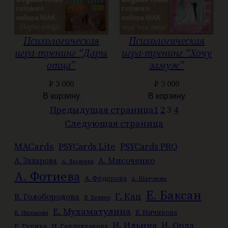
Психологическая
Психологическая
игра-тренинг “Дары
игра-тренинг “Хочу
отца”
замуж”
₽
3 000
₽
3 000
В корзину
В корзину
Предыдущая страница
1
2
3
4
Следующая страница
MACards
PSYCards Lite
PSYCards PRO
А. Мисоченко
А. Захарова
А. Лазарева
А. Фотиева
А. Фёдорова
А. Шатунова
Е. Баксан
Г. Кац
В. Голобородова
В. Хеллер
Е. Мухаматулина
Е. Ничикова
Е. Ишханова
И. Ильина
И. Орда
Е. Тупика
И. Гапдулхакова