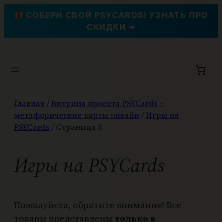
СОБЕРИ СВОЙ PSYCARDS! УЗНАТЬ ПРО
СКИДКИ ➔
Перейти
к
содержимому
Главная
/
Витрина проекта PSYCards –
метафорические карты онлайн
/
Игры на
PSYCards
/ Страница 3
Игры на PSYCards
Пожалуйста, обратите внимание! Все
товары представлены
только в