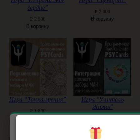
Игра “Сохрани своё
Игра “Сценарий”
сердце”
₽
2 000
₽
2 500
В корзину
В корзину
Игра “Точка зрения”
Игра “Учитель
Жизнь”
₽
1 800
₽
1 500
В корзину
В корзину
Летний практикум: Акция!