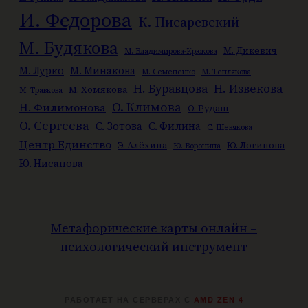
И. Федорова
К. Писаревский
М. Будякова
М. Дикевич
М. Владимирова-Крюкова
М. Лурко
М. Минакова
М. Семененко
М. Теплякова
Н. Буравцова
Н. Извекова
М. Хомякова
М. Травкова
О. Климова
Н. Филимонова
О. Рудаш
О. Сергеева
С. Зотова
С. Филина
С. Шевякова
Центр Единство
Э. Алёхина
Ю. Логинова
Ю. Воронина
Ю. Нисанова
Метафорические карты онлайн –
психологический инструмент
РАБОТАЕТ НА СЕРВЕРАХ С
AMD ZEN 4