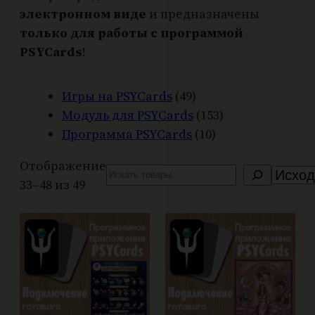
электронном виде
и предназначены
только для работы с программой
PSYCards
!
49
Игры на PSYCards
49
товаров
153
Модуль для PSYCards
153
10
товара
Программа PSYCards
10
товаров
Отображение
Поиск
33–48 из 49